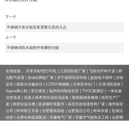
下一个
不锈钢方形水箱安装需要注意的几点
上一个
不锈钢消防水箱附件有哪些功能
友情链接：
共享3D砂型打印机
|
江苏回转窑厂家
|
飞秒光纤种子源
|
静
态配气装置
|
加油站网架厂家
|
济宁厨师培训学校
|
超低电子磅秤
|
济南
监控
|
圆形水浴氮吹仪
|
C276不锈钢板
|
洁净室净化门
|
天津消防器材
|
Sigma离心机
|
章丘锻造
|
福伊特内啮齿轮泵
|
TVOC探测仪
|
一体化振
动变送器
|
混凝土标养室恒温恒湿设备
|
隐形眼镜显微镜
|
纸管生产厂
家
|
精密恒温水槽
|
莫诺螺杆泵配件
|
高强无收缩灌浆料厂家
|
滁州保安
公司
|
蚌埠矫正牙齿
|
合肥废铁回收
|
合肥酒店公司
|
蚌埠木屋
|
芜湖活
动房
|
合肥生鲜蔬菜配送
|
安徽氢气厂家
|
安徽空气能热水工程
|
合肥塑
钢打包带