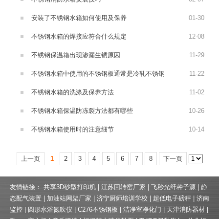
安装了不锈钢水箱如何使用及保养
01
-
30
不锈钢水箱的焊接应符合什么规定
12
-
08
不锈钢保温箱出现渗漏生锈原因
11
-
29
不锈钢水箱中使用的不锈钢板通常是冷轧不锈钢
11
-
22
不锈钢水箱的洗涤及保养方法
11
-
02
​不锈钢水箱保温防冻裂方法都有哪些
10
-
26
不锈钢水箱使用时的注意细节
10
-
14
上一页
1
2
3
4
5
6
7
8
下一页
友情链接：
共享3D砂型打印机
|
江苏回转窑厂家
|
飞秒光纤种子源
|
静
态配气装置
|
加油站网架厂家
|
济宁厨师培训学校
|
超低电子磅秤
|
济南
监控
|
圆形水浴氮吹仪
|
C276不锈钢板
|
洁净室净化门
|
天津消防器材
|